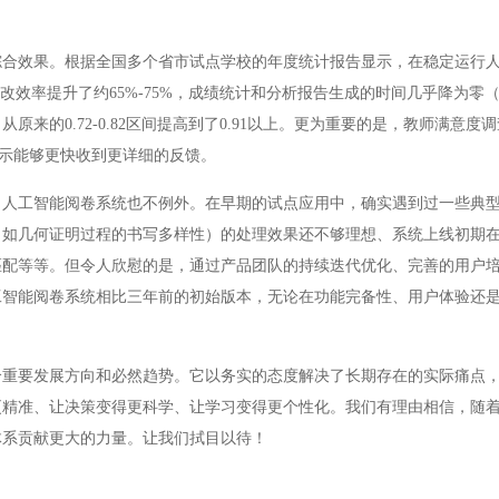
效果。根据全国多个省市试点学校的年度统计报告显示，在稳定运行人
改效率提升了约65%-75%，成绩统计和分析报告生成的时间几乎降为零
来的0.72-0.82区间提高到了0.91以上。更为重要的是，教师满意度
表示能够更快收到更详细的反馈。
工智能阅卷系统也不例外。在早期的试点应用中，确实遇到过一些典型
（如几何证明过程的书写多样性）的处理效果还不够理想、系统上线初期
匹配等等。但令人欣慰的是，通过产品团队的持续迭代优化、完善的用户
工智能阅卷系统相比三年前的初始版本，无论在功能完备性、用户体验还
要发展方向和必然趋势。它以务实的态度解决了长期存在的实际痛点，
更精准、让决策变得更科学、让学习变得更个性化。我们有理由相信，随
体系贡献更大的力量。让我们拭目以待！