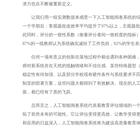
潜力也在不断被重新定义。
让我们用一组实测数据来感受一下人工智能阅卷系统的综合
一个学期后：客观题批改效率平均提升了97%以上，主观题批
此同时，评分的一致性系数（衡量评分者间一致程度的指标）从原
87%的一线教师认为系统确实减轻了工作负担，82%的学生
任何一项有意义的创新在落地过程中都会遇到各种困难，人
师对新系统存在天然的抵触情绪和不信任感、某些特殊题型
稳定性有待加强、以及部分学校现有硬件条件与系统要求不
制宜的部署方案，这些问题大都得到了有效解决。现在的人
面，都已经有了质的飞跃。
总而言之，人工智能阅卷系统代表着教育评估领域的一个重
拓了前所未有的可能性。它让评估变得更高效、让教学变得
和应用的日益深入，人工智能阅卷系统将为建设高质量教育