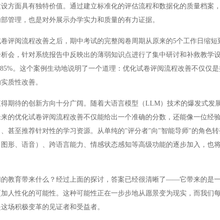
方面具有独特价值。通过建立标准化的评估流程和数据化的质量档案，
内部管理，也是对外展示办学实力和质量的有力证据。
评阅流程改善之后，期中考试的完整阅卷周期从原来的5个工作日缩短到了
分析会，针对系统报告中反映出的薄弱知识点进行了集中研讨和补救教学
了85%。这个案例生动地说明了一个道理：优化试卷评阅流程改善不仅仅
的实质性改善。
期待的创新方向十分广阔。随着大语言模型（LLM）技术的爆发式发
未来的优化试卷评阅流程改善不仅能给出一个准确的分数，还能像一位经
、甚至推荐针对性的学习资源。从单纯的"评分者"向"智能导师"的角色
、图形、语音）、跨语言能力、情感状态感知等高级功能的逐步加入，也
教育带来什么？经过上面的探讨，答案已经很清晰了——它带来的是一
更加人性化的可能性。这种可能性正在一步步地从愿景变为现实，而我们
是这场积极变革的见证者和受益者。