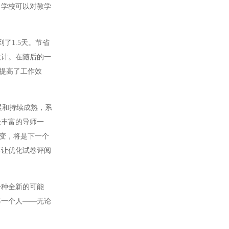
学校可以对教学
1.5天。节省
设计。在随后的一
是提高了工作效
展和持续成熟，系
验丰富的导师一
转变，将是下一个
将让优化试卷评阅
种全新的可能
每一个人——无论