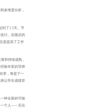
和多维度分析，
了1.5天。节
学设计。在随后的
仅仅是提高了工作
发展和持续成熟，
位经验丰富的导师
色转变，将是下一
也将让学生成绩管
一种全新的可能
每一个人——无论