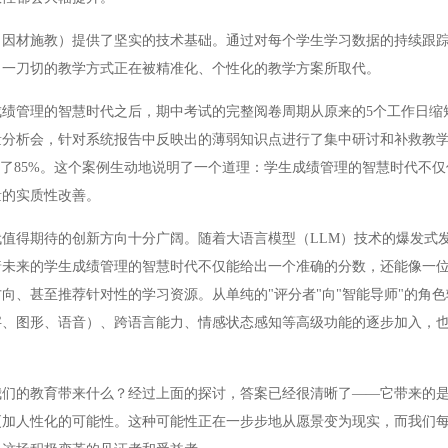
材施教）提供了坚实的技术基础。通过对每个学生学习数据的持续跟踪
。一刀切的教学方式正在被精准化、个性化的教学方案所取代。
管理的智慧时代之后，期中考试的完整阅卷周期从原来的5个工作日缩短到
量分析会，针对系统报告中反映出的薄弱知识点进行了集中研讨和补救教
到了85%。这个案例生动地说明了一个道理：学生成绩管理的智慧时代不
量的实质性改善。
得期待的创新方向十分广阔。随着大语言模型（LLM）技术的爆发式
着未来的学生成绩管理的智慧时代不仅能给出一个准确的分数，还能像一
向、甚至推荐针对性的学习资源。从单纯的"评分者"向"智能导师"的角
字、图形、语音）、跨语言能力、情感状态感知等高级功能的逐步加入，
的教育带来什么？经过上面的探讨，答案已经很清晰了——它带来的是
更加人性化的可能性。这种可能性正在一步步地从愿景变为现实，而我们