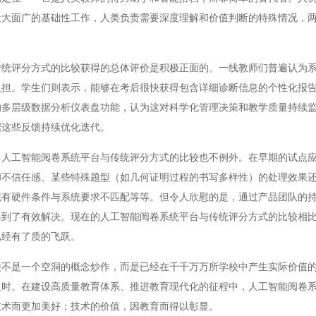
量大面广的基础性工作，人类负责需要深度理解和价值判断的特殊情况，
评分方式的比较获得的总体评价是积极正面的。一线教师们普遍认为系
负担。学生们则表示，能够在考后很快获得包含详细诊断信息的个性化报
的多层级数据分析仪表盘功能，认为这对科学化管理决策和教学质量持续
据这些反馈持续优化迭代。
工智能阅卷系统平台与传统评分方式的比较也不例外。在早期的试点应
和不信任感、某些特殊题型（如几何证明过程的书写多样性）的处理效果
现有硬件条件与系统要求不匹配等等。但令人欣慰的是，通过产品团队的
得到了有效解决。现在的人工智能阅卷系统平台与传统评分方式的比较相
已经有了质的飞跃。
是一个空洞的概念炒作，而是已经在千千万万所学校中产生实际价值的
及时。在建设高质量教育体系、推进教育现代化的征程中，人工智能阅卷
技术而更加美好；技术的价值，因教育而得以彰显。