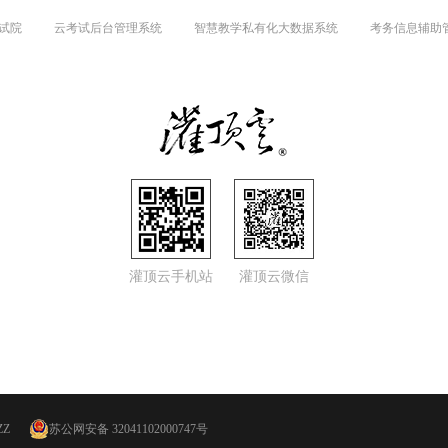
试院
云考试后台管理系统
智慧教学私有化大数据系统
考务信息辅助
灌顶云手机站
灌顶云微信
ZZ
苏公网安备 32041102000747号