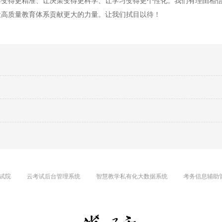
学变得更精准、让决策变得更科学、让学习变得更个性化。我们有理由相
设高质量教育体系贡献更大的力量。让我们拭目以待！
试院
云考试后台管理系统
智慧教学私有化大数据系统
考务信息辅助