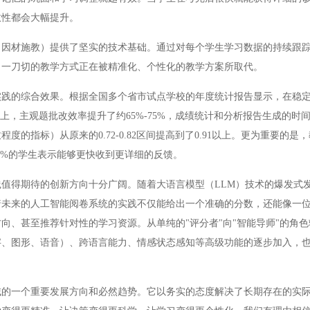
效性都会大幅提升。
材施教）提供了坚实的技术基础。通过对每个学生学习数据的持续跟踪
。一刀切的教学方式正在被精准化、个性化的教学方案所取代。
的综合效果。根据全国多个省市试点学校的年度统计报告显示，在稳定
上，主观题批改效率提升了约65%-75%，成绩统计和分析报告生成的时
的指标）从原来的0.72-0.82区间提高到了0.91以上。更为重要的是
2%的学生表示能够更快收到更详细的反馈。
得期待的创新方向十分广阔。随着大语言模型（LLM）技术的爆发式
着未来的人工智能阅卷系统的实践不仅能给出一个准确的分数，还能像一
向、甚至推荐针对性的学习资源。从单纯的"评分者"向"智能导师"的角
字、图形、语音）、跨语言能力、情感状态感知等高级功能的逐步加入，
一个重要发展方向和必然趋势。它以务实的态度解决了长期存在的实际