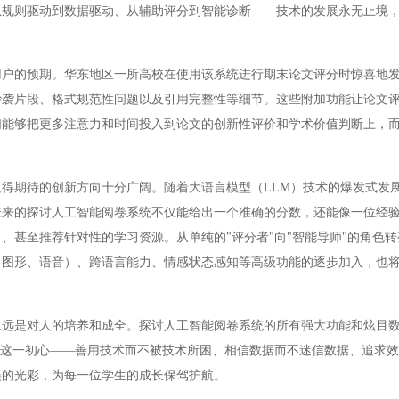
从规则驱动到数据驱动、从辅助评分到智能诊断——技术的发展永无止境
的预期。华东地区一所高校在使用该系统进行期末论文评分时惊喜地发
抄袭片段、格式规范性问题以及引用完整性等细节。这些附加功能让论文
们能够把更多注意力和时间投入到论文的创新性评价和学术价值判断上，
期待的创新方向十分广阔。随着大语言模型（LLM）技术的爆发式发
未来的探讨人工智能阅卷系统不仅能给出一个准确的分数，还能像一位经
、甚至推荐针对性的学习资源。从单纯的"评分者"向"智能导师"的角色
、图形、语音）、跨语言能力、情感状态感知等高级功能的逐步加入，也
是对人的培养和成全。探讨人工智能阅卷系统的所有强大功能和炫目数
持这一初心——善用技术而不被技术所困、相信数据而不迷信数据、追求
美的光彩，为每一位学生的成长保驾护航。