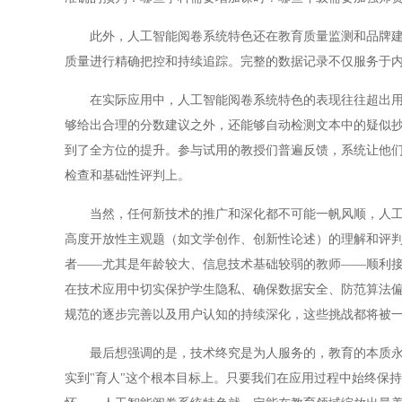
此外，人工智能阅卷系统特色还在教育质量监测和品牌建设
质量进行精确把控和持续追踪。完整的数据记录不仅服务于
在实际应用中，人工智能阅卷系统特色的表现往往超出用户
够给出合理的分数建议之外，还能够自动检测文本中的疑似
到了全方位的提升。参与试用的教授们普遍反馈，系统让他
检查和基础性评判上。
当然，任何新技术的推广和深化都不可能一帆风顺，人工智
高度开放性主观题（如文学创作、创新性论述）的理解和评
者——尤其是年龄较大、信息技术基础较弱的教师——顺利
在技术应用中切实保护学生隐私、确保数据安全、防范算法
规范的逐步完善以及用户认知的持续深化，这些挑战都将被
最后想强调的是，技术终究是为人服务的，教育的本质永远
实到"育人"这个根本目标上。只要我们在应用过程中始终保