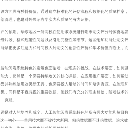
方面具有独特价值。通过建立标准化的评估流程和数据化的质量档案，
内部管理，也是对外展示办学实力和质量的有力证据。
的预期。华东地区一所高校在使用该系统进行期末论文评分时惊喜地发
抄袭片段、格式规范性问题以及引用完整性等细节。这些附加功能让论文
们能够把更多注意力和时间投入到论文的创新性评价和学术价值判断上，
能阅卷系统特色的发展也面临着一些现实的挑战。在技术层面，如何进
判能力，仍然是一个需要持续攻关的核心课题。在应用推广层面，如何帮
接受并熟练使用这类新工具，也需要投入足够的时间和培训资源。在伦理
偏见，同样是不容忽视的重要议题。但我们有充分的理由相信，随着技术
一一克服。
是对人的培养和成全。人工智能阅卷系统特色的所有强大功能和炫目数
持这一初心——善用技术而不被技术所困、相信数据而不迷信数据、追求