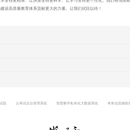
教学变得更精准、让决策变得更科学、让学习变得更个性化。我们有理由
为建设高质量教育体系贡献更大的力量。让我们拭目以待！
试院
云考试后台管理系统
智慧教学私有化大数据系统
考务信息辅助