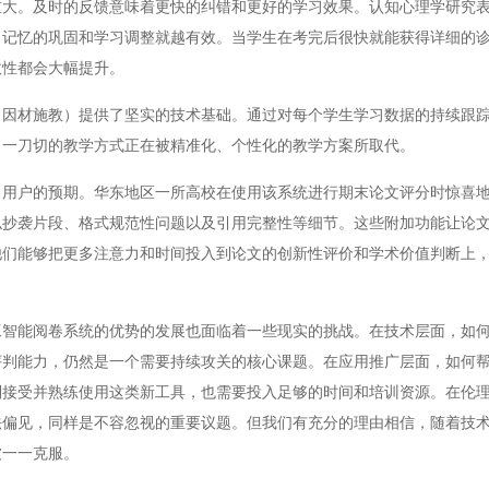
。及时的反馈意味着更快的纠错和更好的学习效果。认知心理学研究表
，记忆的巩固和学习调整就越有效。当学生在考完后很快就能获得详细的
效性都会大幅提升。
材施教）提供了坚实的技术基础。通过对每个学生学习数据的持续跟踪
。一刀切的教学方式正在被精准化、个性化的教学方案所取代。
户的预期。华东地区一所高校在使用该系统进行期末论文评分时惊喜地
似抄袭片段、格式规范性问题以及引用完整性等细节。这些附加功能让论
他们能够把更多注意力和时间投入到论文的创新性评价和学术价值判断上
能阅卷系统的优势的发展也面临着一些现实的挑战。在技术层面，如何
评判能力，仍然是一个需要持续攻关的核心课题。在应用推广层面，如何
利接受并熟练使用这类新工具，也需要投入足够的时间和培训资源。在伦
法偏见，同样是不容忽视的重要议题。但我们有充分的理由相信，随着技
被一一克服。