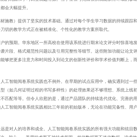
性都会大幅提升。
施教）提供了坚实的技术基础。通过对每个学生学习数据的持续跟踪和
一刀切的教学方式正在被精准化、个性化的教学方案所取代。
的预期。华东地区一所高校在使用该系统进行期末论文评分时惊喜地发
抄袭片段、格式规范性问题以及引用完整性等细节。这些附加功能让论文
们能够把更多注意力和时间投入到论文的创新性评价和学术价值判断上，
工智能阅卷系统实践也不例外。在早期的试点应用中，确实遇到过一些
题型（如几何证明过程的书写多样性）的处理效果还不够理想、系统上线
求不匹配等等。但令人欣慰的是，通过产品团队的持续迭代优化、完善的
的人工智能阅卷系统实践相比三年前的初始版本，无论在功能完备性、用
是对人的培养和成全。人工智能阅卷系统实践的所有强大功能和炫目数