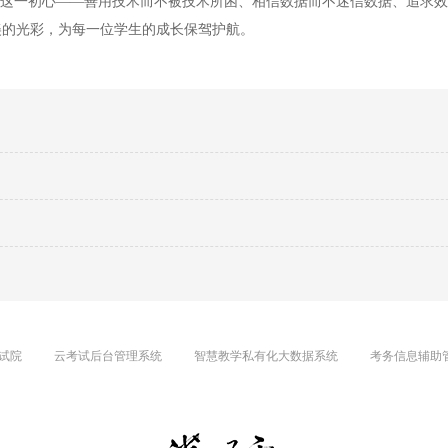
持这一初心——善用技术而不被技术所困、相信数据而不迷信数据、追求
美的光彩，为每一位学生的成长保驾护航。
试院
云考试后台管理系统
智慧教学私有化大数据系统
考务信息辅助