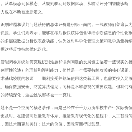
力。从单模态到多模态、从规则驱动到数据驱动、从辅助评分到智能诊断
潜力也在不断被重新定义。
别难题和误判问题获得的总体评价是积极正面的。一线教师们普遍认为
分负担。学生们则表示，能够在考后很快获得包含详细诊断信息的个性化
供的多层级数据分析仪表盘功能，认为这对科学化管理决策和教学质量持
根据这些反馈持续优化迭代。
能阅卷系统如何克服识别难题和误判问题的发展也面临着一些现实的挑
、创新性论述）的理解和评判能力，仍然是一个需要持续攻关的核心课题
技术基础较弱的教师——顺利接受并熟练使用这类新工具，也需要投入足
私、确保数据安全、防范算法偏见，同样是不容忽视的重要议题。但我们
知的持续深化，这些挑战都将被一一克服。
不是一个空洞的概念炒作，而是已经在千千万万所学校中产生实际价值
馈更及时。在建设高质量教育体系、推进教育现代化的征程中，人工智能
来，因技术而更加美好；技术的价值，因教育而得以彰显。