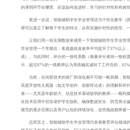
的薄弱环节在哪里、应该如何改进时，学习的针对性和有效
更进一步说，智能辅助学生学业管理还为个性化教学（因材
师可以真正了解每个学生的特点，从而实施针对性的指导。
让我们用一组实测数据来感受一下智能辅助学生学业管理的
学业管理一个学期后：客观题批改效率平均提升了97%以上，
成）。与此同时，评分的一致性系数（衡量评分者间一致程度的指
示，超过87%的一线教师认为系统确实减轻了工作负担，82
当然，任何新技术的推广和深化都不可能一帆风顺，智能辅
高度开放性主观题（如文学创作、创新性论述）的理解和评
者——尤其是年龄较大、信息技术基础较弱的教师——顺利
在技术应用中切实保护学生隐私、确保数据安全、防范算法
规范的逐步完善以及用户认知的持续深化，这些挑战都将被
总而言之，智能辅助学生学业管理代表着教育评估领域的一