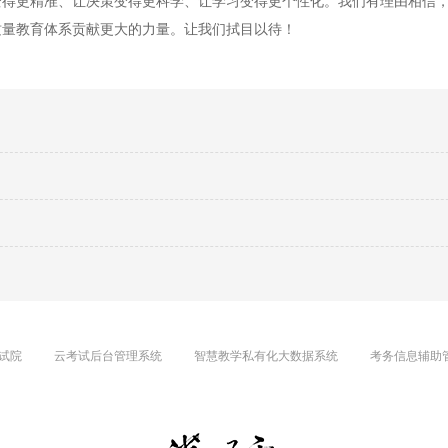
变得更精准、让决策变得更科学、让学习变得更个性化。我们有理由相信
质量教育体系贡献更大的力量。让我们拭目以待！
试院
云考试后台管理系统
智慧教学私有化大数据系统
考务信息辅助