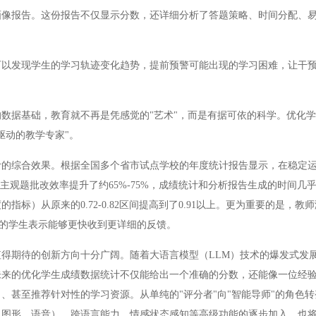
报告。这份报告不仅显示分数，还详细分析了答题策略、时间分配、易
发现学生的学习轨迹变化趋势，提前预警可能出现的学习困难，让干预
据基础，教育就不再是凭感觉的"艺术"，而是有据可依的科学。优化学
驱动的教学专家"。
综合效果。根据全国多个省市试点学校的年度统计报告显示，在稳定运
主观题批改效率提升了约65%-75%，成绩统计和分析报告生成的时间几
标）从原来的0.72-0.82区间提高到了0.91以上。更为重要的是，教
%的学生表示能够更快收到更详细的反馈。
期待的创新方向十分广阔。随着大语言模型（LLM）技术的爆发式发
未来的优化学生成绩数据统计不仅能给出一个准确的分数，还能像一位经
、甚至推荐针对性的学习资源。从单纯的"评分者"向"智能导师"的角色
、图形、语音）、跨语言能力、情感状态感知等高级功能的逐步加入，也